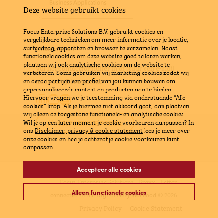
Deze website gebruikt cookies
Focus Enterprise Solutions B.V. gebruikt cookies en
vergelijkbare technieken om meer informatie over je locatie,
surfgedrag, apparaten en browser te verzamelen. Naast
Meer weten?
functionele cookies om deze website goed te laten werken,
plaatsen wij ook analytische cookies om de website te
Vul het contactformulier in
of stuur een e-mail
verbeteren. Soms gebruiken wij marketing cookies zodat wij
naar
info@bravx.com
en derde partijen een profiel van jou kunnen bouwen om
gepersonaliseerde content en producten aan te bieden.
LinkedIn
YouTube
E-mail
Hiervoor vragen we je toestemming via onderstaande “Alle
cookies” knop. Als je hiermee niet akkoord gaat, dan plaatsen
wij alleen de toegestane functionele- en analytische cookies.
Wil je op een later moment je cookie voorkeuren aanpassen? In
SELF SERVICE PORTAL
ons
Disclaimer, privacy & cookie statement
lees je meer over
onze cookies en hoe je achteraf je cookie voorkeuren kunt
aanpassen.
Accepteer alle cookies
Focus Enterprise Solutions | Bravx -
Better
Alleen functionele cookies
connected in the Digital Neighborhood
© 2026
Privacy Policy
Cookie Statement