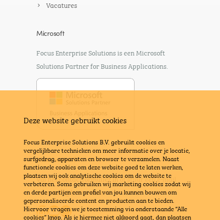
Vacatures
Microsoft
Focus Enterprise Solutions is een Microsoft
Solutions Partner for Business Applications.
Deze website gebruikt cookies
Focus Enterprise Solutions B.V. gebruikt cookies en
vergelijkbare technieken om meer informatie over je locatie,
surfgedrag, apparaten en browser te verzamelen. Naast
Meer weten?
functionele cookies om deze website goed te laten werken,
plaatsen wij ook analytische cookies om de website te
Vul het contactformulier in
of stuur een e-mail
verbeteren. Soms gebruiken wij marketing cookies zodat wij
naar
info@bravx.com
en derde partijen een profiel van jou kunnen bouwen om
gepersonaliseerde content en producten aan te bieden.
LinkedIn
YouTube
E-mail
Hiervoor vragen we je toestemming via onderstaande “Alle
cookies” knop. Als je hiermee niet akkoord gaat, dan plaatsen