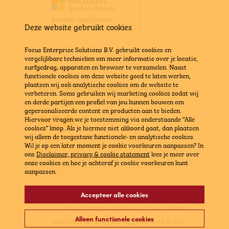
Deze website gebruikt cookies
Focus Enterprise Solutions B.V. gebruikt cookies en
vergelijkbare technieken om meer informatie over je locatie,
surfgedrag, apparaten en browser te verzamelen. Naast
Meer weten?
functionele cookies om deze website goed te laten werken,
plaatsen wij ook analytische cookies om de website te
Vul het contactformulier in
of stuur een e-mail
verbeteren. Soms gebruiken wij marketing cookies zodat wij
naar
info@bravx.com
en derde partijen een profiel van jou kunnen bouwen om
gepersonaliseerde content en producten aan te bieden.
LinkedIn
YouTube
E-mail
Hiervoor vragen we je toestemming via onderstaande “Alle
cookies” knop. Als je hiermee niet akkoord gaat, dan plaatsen
wij alleen de toegestane functionele- en analytische cookies.
Wil je op een later moment je cookie voorkeuren aanpassen? In
SELF SERVICE PORTAL
ons
Disclaimer, privacy & cookie statement
lees je meer over
onze cookies en hoe je achteraf je cookie voorkeuren kunt
aanpassen.
Accepteer alle cookies
Focus Enterprise Solutions | Bravx -
Better
Alleen functionele cookies
connected in the Digital Neighborhood
© 2026