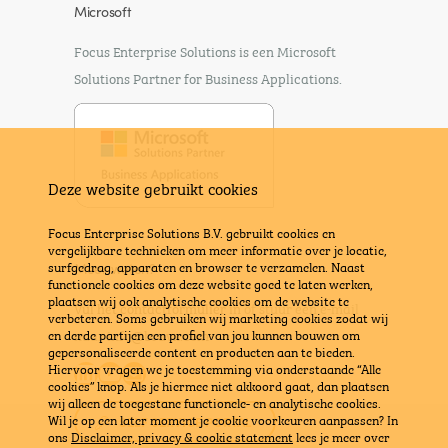
Microsoft
Focus Enterprise Solutions is een Microsoft
Solutions Partner for Business Applications.
Deze website gebruikt cookies
Focus Enterprise Solutions B.V. gebruikt cookies en
vergelijkbare technieken om meer informatie over je locatie,
surfgedrag, apparaten en browser te verzamelen. Naast
Meer weten?
functionele cookies om deze website goed te laten werken,
plaatsen wij ook analytische cookies om de website te
Vul het contactformulier in
of stuur een e-mail
verbeteren. Soms gebruiken wij marketing cookies zodat wij
naar
info@bravx.com
en derde partijen een profiel van jou kunnen bouwen om
gepersonaliseerde content en producten aan te bieden.
LinkedIn
YouTube
E-mail
Hiervoor vragen we je toestemming via onderstaande “Alle
cookies” knop. Als je hiermee niet akkoord gaat, dan plaatsen
wij alleen de toegestane functionele- en analytische cookies.
Wil je op een later moment je cookie voorkeuren aanpassen? In
SELF SERVICE PORTAL
ons
Disclaimer, privacy & cookie statement
lees je meer over