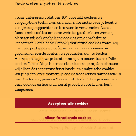
Deze website gebruikt cookies
Focus Enterprise Solutions B.V. gebruikt cookies en
vergelijkbare technieken om meer informatie over je locatie,
surfgedrag, apparaten en browser te verzamelen. Naast
Meer weten?
functionele cookies om deze website goed te laten werken,
plaatsen wij ook analytische cookies om de website te
Vul het contactformulier in
of stuur een e-mail
verbeteren. Soms gebruiken wij marketing cookies zodat wij
naar
info@bravx.com
en derde partijen een profiel van jou kunnen bouwen om
gepersonaliseerde content en producten aan te bieden.
LinkedIn
YouTube
E-mail
Hiervoor vragen we je toestemming via onderstaande “Alle
cookies” knop. Als je hiermee niet akkoord gaat, dan plaatsen
wij alleen de toegestane functionele- en analytische cookies.
Wil je op een later moment je cookie voorkeuren aanpassen? In
SELF SERVICE PORTAL
ons
Disclaimer, privacy & cookie statement
lees je meer over
onze cookies en hoe je achteraf je cookie voorkeuren kunt
aanpassen.
Accepteer alle cookies
Focus Enterprise Solutions | Bravx -
Better
Alleen functionele cookies
connected in the Digital Neighborhood
© 2026
Privacy Policy
Cookie Statement