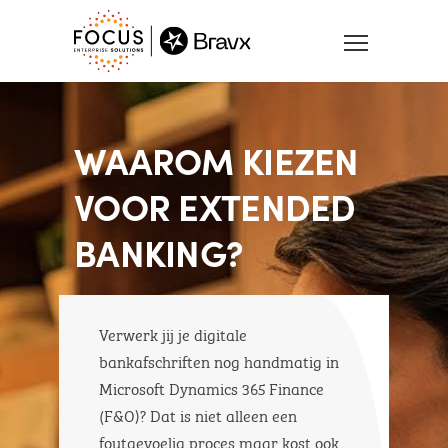
WAAROM KIEZEN
VOOR EXTENDED
BANKING?
Verwerk jij je digitale
bankafschriften nog handmatig in
Microsoft Dynamics 365 Finance
(F&O)? Dat is niet alleen een
foutgevoelig proces maar kost ook