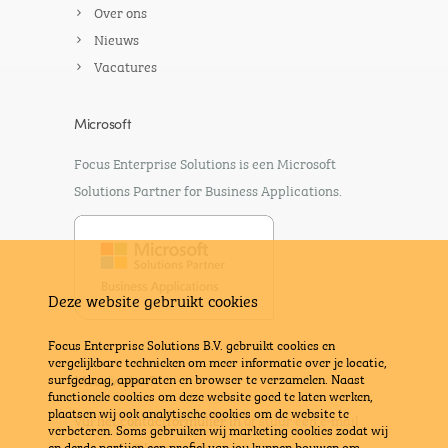
Over ons
Nieuws
Vacatures
Microsoft
Focus Enterprise Solutions is een Microsoft
Solutions Partner for Business Applications.
Deze website gebruikt cookies
Focus Enterprise Solutions B.V. gebruikt cookies en
vergelijkbare technieken om meer informatie over je locatie,
surfgedrag, apparaten en browser te verzamelen. Naast
Meer weten?
functionele cookies om deze website goed te laten werken,
plaatsen wij ook analytische cookies om de website te
Vul het contactformulier in
of stuur een e-mail
verbeteren. Soms gebruiken wij marketing cookies zodat wij
naar
info@bravx.com
en derde partijen een profiel van jou kunnen bouwen om