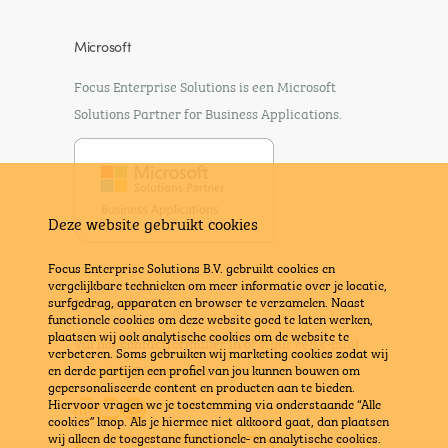
Microsoft
Focus Enterprise Solutions is een Microsoft
Solutions Partner for Business Applications.
Deze website gebruikt cookies
Focus Enterprise Solutions B.V. gebruikt cookies en
vergelijkbare technieken om meer informatie over je locatie,
surfgedrag, apparaten en browser te verzamelen. Naast
Meer weten?
functionele cookies om deze website goed te laten werken,
plaatsen wij ook analytische cookies om de website te
Vul het contactformulier in
of stuur een e-mail
verbeteren. Soms gebruiken wij marketing cookies zodat wij
naar
info@bravx.com
en derde partijen een profiel van jou kunnen bouwen om
gepersonaliseerde content en producten aan te bieden.
LinkedIn
YouTube
E-mail
Hiervoor vragen we je toestemming via onderstaande “Alle
cookies” knop. Als je hiermee niet akkoord gaat, dan plaatsen
wij alleen de toegestane functionele- en analytische cookies.